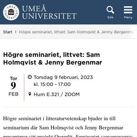
Hoppa direkt till innehållet
Sök
Meny
Huvudmenyn dold.
Du är här:
Start
Högre seminariet, littvet: Sam Holmqvist & Jenny Bergenmar
Högre seminariet, littvet: Sam
Holmqvist & Jenny Bergenmar
Torsdag 9 februari, 2023
tor
9
kl. 15:00 - 17:00
FEB
Hum E.321 / ZOOM
Högre seminariet i litteraturvetenskap bjuder in till
seminarium där Sam Holmqvist och Jenny Bergenmar
presenterar sitt projekt Queerlit. Seminariet samarrangeras