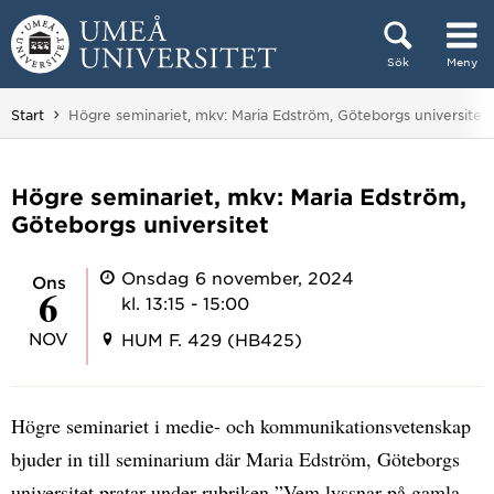
Hoppa direkt till innehållet
Sök
Meny
Huvudmenyn dold.
Du är här:
Start
Högre seminariet, mkv: Maria Edström, Göteborgs universitet
Högre seminariet, mkv: Maria Edström,
Göteborgs universitet
Onsdag 6 november, 2024
ons
6
kl. 13:15 - 15:00
NOV
HUM F. 429 (HB425)
Högre seminariet i medie- och kommunikationsvetenskap
bjuder in till seminarium där Maria Edström, Göteborgs
universitet pratar under rubriken ”Vem lyssnar på gamla