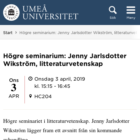
Hoppa direkt till innehållet
Sök
Meny
Huvudmenyn dold.
Du är här:
Start
Högre seminarium: Jenny Jarlsdotter Wikström, litteraturvet
Högre seminarium: Jenny Jarlsdotter
Wikström, litteraturvetenskap
Onsdag 3 april, 2019
ons
3
kl. 15:15 - 16:45
APR
HC204
Högre seminariet i litteraturvetenskap. Jenny Jarlsdotter
Wikström lägger fram ett avsnitt från sin kommande
avhandling.