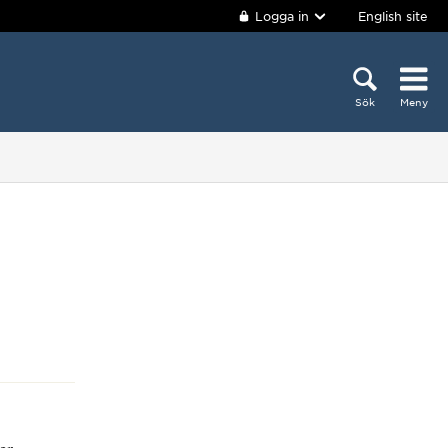
Logga in
English site
Sök
Meny
l
er