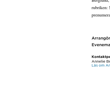
rubriken: 
prenumera
Arrangör
Evenema
Kontaktp
Annelie 
Läs om A