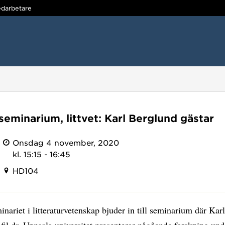
darbetare
eminarium, littvet: Karl Berglund gästar
Onsdag 4 november, 2020
kl. 15:15 - 16:45
HD104
nariet i litteraturvetenskap bjuder in till seminarium där Kar
fil dr, Uppsala universitet presenterar pågående forskning und