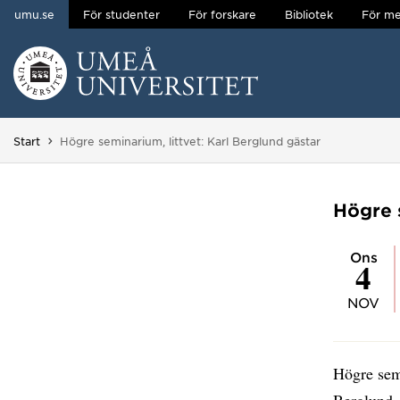
umu.se
För studenter
För forskare
Bibliotek
För me
Hoppa direkt till innehållet
Huvudmenyn dold.
Du är här:
Start
Högre seminarium, littvet: Karl Berglund gästar
Högre s
ons
4
NOV
Högre semi
Berglund, 