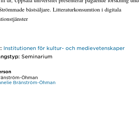
Strömmade bästsäljare. Litteraturkonsumtion i digitala
tionstjänster
:
Institutionen för kultur- och medievetenskaper
ngstyp:
Seminarium
erson
Bränström-Öhman
nnelie Bränström-Öhman