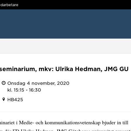
darbetare
seminarium, mkv: Ulrika Hedman, JMG GU
Onsdag 4 november, 2020
kl. 15:15 - 16:30
HB425
inariet i Medie- och kommunikationsvetenskap bjuder in till
m där FD Ulrika Hedman, JMG Göteborgs universitet presente