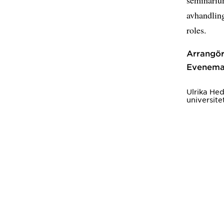
avhandling
roles.
Arrangör
Evenema
Ulrika H
universite