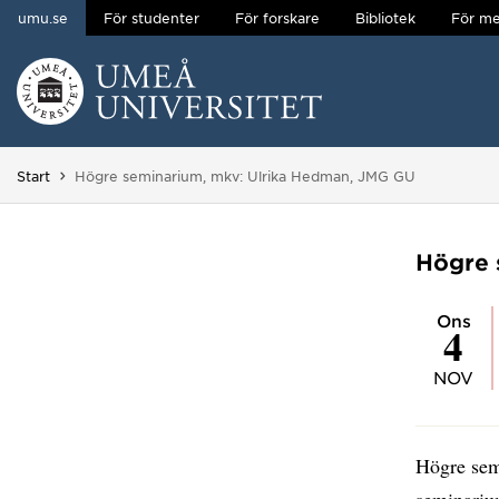
umu.se
För studenter
För forskare
Bibliotek
För me
Hoppa direkt till innehållet
Huvudmenyn dold.
Du är här:
Start
Högre seminarium, mkv: Ulrika Hedman, JMG GU
Högre 
ons
4
NOV
Högre sem
seminariu