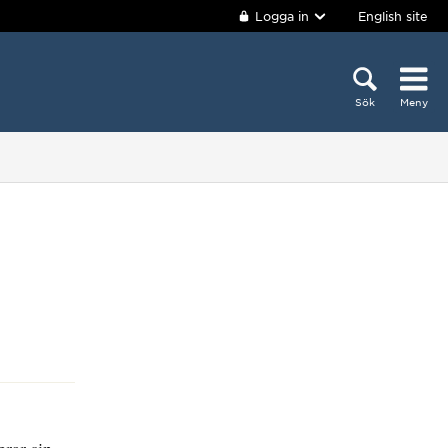
Logga in
English site
Sök
Meny
rar sin