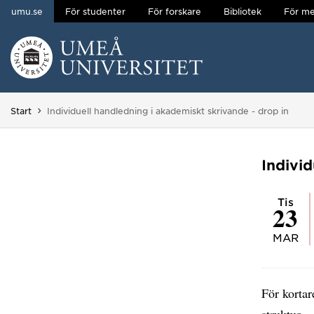
umu.se
För studenter
För forskare
Bibliotek
För me
Hoppa direkt till innehållet
Huvudmenyn dold.
Du är här:
Start
Individuell handledning i akademiskt skrivande - drop in
Individ
tis
23
MAR
För kortar
struktur.