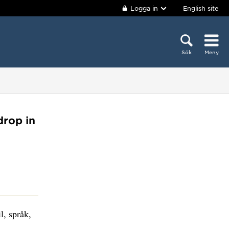
Logga in
English site
Sök
Meny
drop in
l, språk,