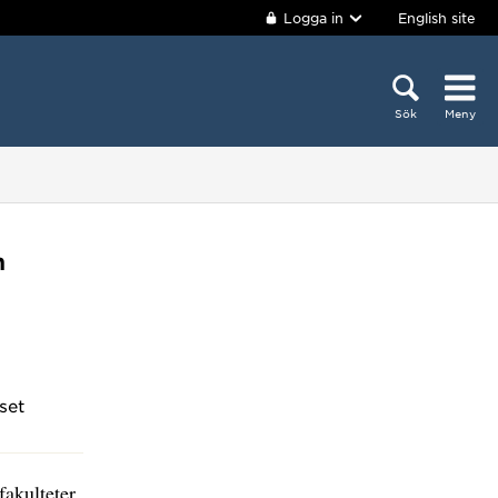
Logga in
English site
Sök
Meny
n
set
fakulteter