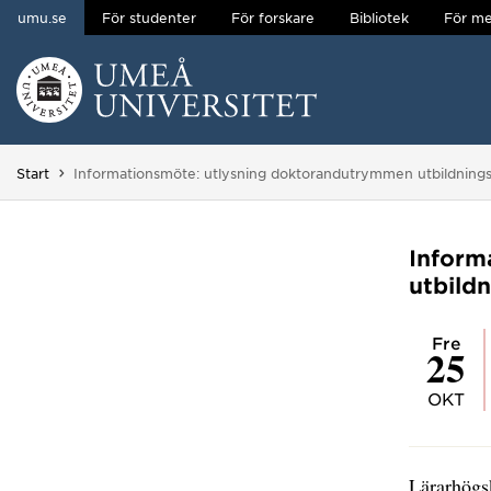
umu.se
För studenter
För forskare
Bibliotek
För me
Hoppa direkt till innehållet
Huvudmenyn dold.
Du är här:
Start
Informationsmöte: utlysning doktorandutrymmen utbildning
Inform
utbild
fre
25
OKT
Lärarhögsk