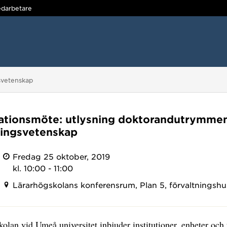
darbetare
svetenskap
ationsmöte: utlysning doktorandutrymme
ningsvetenskap
Fredag 25 oktober, 2019
kl. 10:00 - 11:00
Lärarhögskolans konferensrum, Plan 5, förvaltningshu
olan vid Umeå universitet inbjuder institutioner, enheter och 