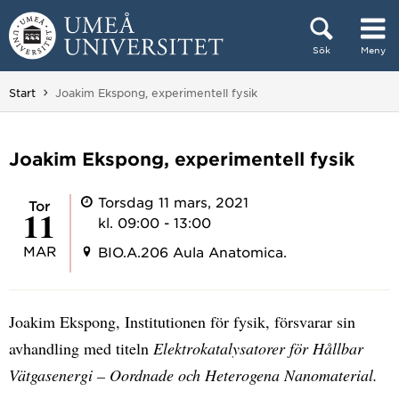
Hoppa direkt till innehållet
Sök
Meny
Huvudmenyn dold.
Du är här:
Start
Joakim Ekspong, experimentell fysik
Joakim Ekspong, experimentell fysik
Torsdag 11 mars, 2021
tor
11
kl. 09:00 - 13:00
MAR
BIO.A.206 Aula Anatomica.
Joakim Ekspong, Institutionen för fysik, försvarar sin
avhandling med titeln
Elektrokatalysatorer för Hållbar
Vätgasenergi – Oordnade och Heterogena Nanomaterial.