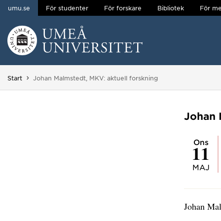
umu.se
För studenter
För forskare
Bibliotek
För me
Hoppa direkt till innehållet
Huvudmenyn dold.
Du är här:
Start
Johan Malmstedt, MKV: aktuell forskning
Johan 
ons
11
MAJ
Johan Malm