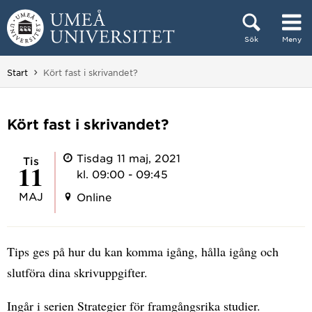
Hoppa direkt till innehållet
Sök
Meny
Huvudmenyn dold.
Du är här:
Start
Kört fast i skrivandet?
Kört fast i skrivandet?
Tisdag 11 maj, 2021
tis
11
kl. 09:00 - 09:45
MAJ
Online
Tips ges på hur du kan komma igång, hålla igång och
slutföra dina skrivuppgifter.
Ingår i serien Strategier för framgångsrika studier.