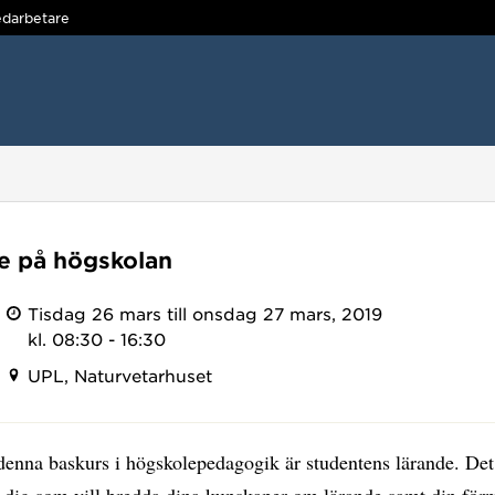
darbetare
e på högskolan
Tisdag 26 mars till onsdag 27 mars, 2019
kl. 08:30 - 16:30
UPL, Naturvetarhuset
denna baskurs i högskolepedagogik är studentens lärande. Det
r dig som vill bredda dina kunskaper om lärande samt din för