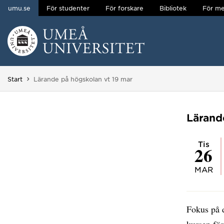
umu.se
För studenter
För forskare
Bibliotek
För me
Hoppa direkt till innehållet
Huvudmenyn dold.
Du är här:
Start
Lärande på högskolan vt 19 mar
Lärand
tis
26
MAR
Fokus på 
kursen fö