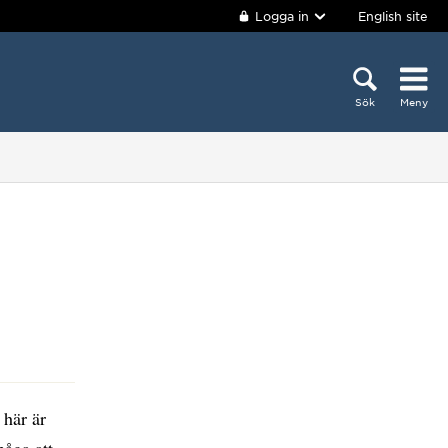
Logga in
English site
Sök
Meny
 här är
måga att