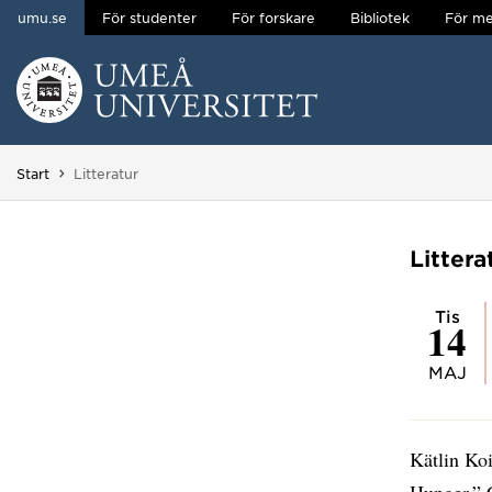
umu.se
För studenter
För forskare
Bibliotek
För me
Hoppa direkt till innehållet
Huvudmenyn dold.
Du är här:
Start
Litteratur
Littera
tis
14
MAJ
Kätlin Ko
Hunger.” C