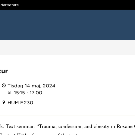
darbetare
tur
Tisdag 14 maj, 2024
kl. 15:15 - 17:00
HUM.F.230
ik. Text seminar. “Trauma, confession, and obesity in Roxane
ontact Kätlin for a copy of the text.