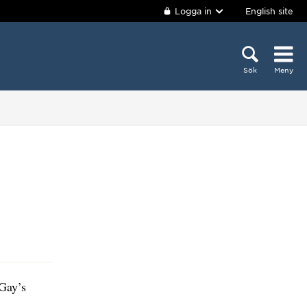
Logga in
English site
Sök
Meny
 Gay’s