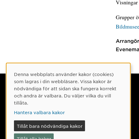
Visningar 
Grupper öv
Bildmusee
Arrangör
Evenema
Denna webbplats använder kakor (cookies)
Cookie-samtycke
som lagras i din webbläsare. Vissa kakor är
Umeå universitet
nödvändiga för att sidan ska fungera korrekt
och andra är valbara. Du väljer vilka du vill
901 87 Umeå
tillåta.
Tel: 090-786 50 00
Hantera valbara kakor
Hitta till oss
Tillåt bara nödvändiga kakor
Tillåt alla kakor