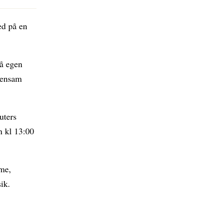
ed på en
på egen
mensam
uters
n kl 13:00
ime,
ik.