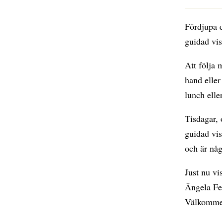
Fördjupa d
guidad vis
Att följa 
hand elle
lunch elle
Tisdagar, 
guidad vi
och är någ
Just nu vi
Ângela Fer
Välkomme