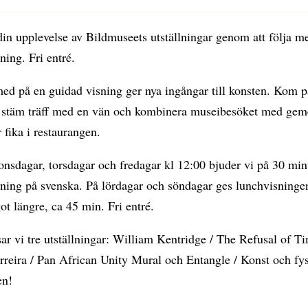
in upplevelse av Bildmuseets utställningar genom att följa m
ning. Fri entré.
med på en guidad visning ger nya ingångar till konsten. Kom 
r stäm träff med en vän och kombinera museibesöket med ge
r fika i restaurangen.
onsdagar, torsdagar och fredagar kl 12:00 bjuder vi på 30 min
sning på svenska. På lördagar och söndagar ges lunchvisninge
ot längre, ca 45 min. Fri entré.
sar vi tre utställningar: William Kentridge / The Refusal of T
reira / Pan African Unity Mural och Entangle / Konst och fys
n!