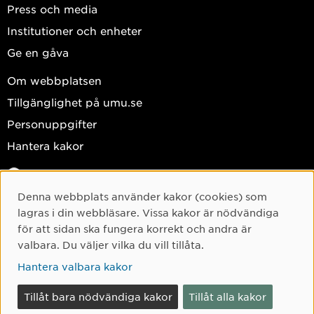
Press och media
Institutioner och enheter
Ge en gåva
Om webbplatsen
Tillgänglighet på umu.se
Personuppgifter
Hantera kakor
Facebook
Instagram
Denna webbplats använder kakor (cookies) som
Cookie-samtycke
lagras i din webbläsare. Vissa kakor är nödvändiga
TikTok
för att sidan ska fungera korrekt och andra är
Youtube
valbara. Du väljer vilka du vill tillåta.
LinkedIn
Hantera valbara kakor
Tillåt bara nödvändiga kakor
Tillåt alla kakor