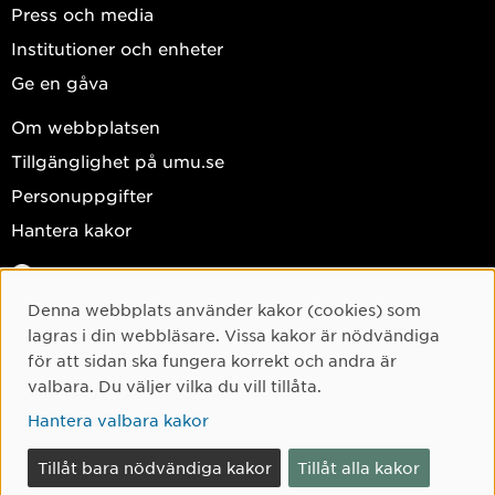
Press och media
Institutioner och enheter
Ge en gåva
Om webbplatsen
Tillgänglighet på umu.se
Personuppgifter
Hantera kakor
Facebook
Instagram
Denna webbplats använder kakor (cookies) som
Cookie-samtycke
lagras i din webbläsare. Vissa kakor är nödvändiga
TikTok
för att sidan ska fungera korrekt och andra är
Youtube
valbara. Du väljer vilka du vill tillåta.
LinkedIn
Hantera valbara kakor
Tillåt bara nödvändiga kakor
Tillåt alla kakor