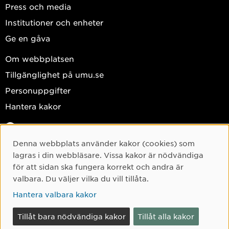
Press och media
Institutioner och enheter
Ge en gåva
Om webbplatsen
Tillgänglighet på umu.se
Personuppgifter
Hantera kakor
Facebook
Instagram
Denna webbplats använder kakor (cookies) som
Cookie-samtycke
lagras i din webbläsare. Vissa kakor är nödvändiga
TikTok
för att sidan ska fungera korrekt och andra är
Youtube
valbara. Du väljer vilka du vill tillåta.
LinkedIn
Hantera valbara kakor
Tillåt bara nödvändiga kakor
Tillåt alla kakor