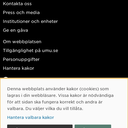
Kontakta oss
Press och media
Institutioner och enheter
Ge en gåva
Om webbplatsen
Tillgänglighet på umu.se
Personuppgifter
Hantera kakor
Facebook
Instagram
Denna webbplats använder kakor (cookies) som
Cookie-samtycke
lagras i din webbläsare. Vissa kakor är nödvändiga
TikTok
för att sidan ska fungera korrekt och andra är
Youtube
valbara. Du väljer vilka du vill tillåta.
LinkedIn
Hantera valbara kakor