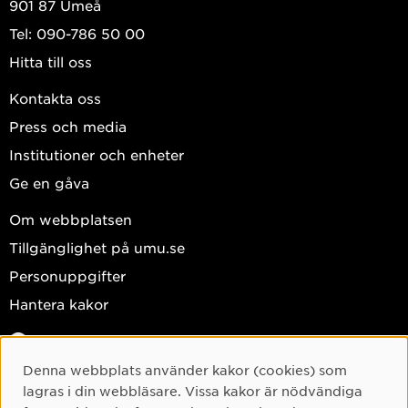
901 87 Umeå
Tel: 090-786 50 00
Hitta till oss
Kontakta oss
Press och media
Institutioner och enheter
Ge en gåva
Om webbplatsen
Tillgänglighet på umu.se
Personuppgifter
Hantera kakor
Facebook
Instagram
Denna webbplats använder kakor (cookies) som
Cookie-samtycke
lagras i din webbläsare. Vissa kakor är nödvändiga
TikTok