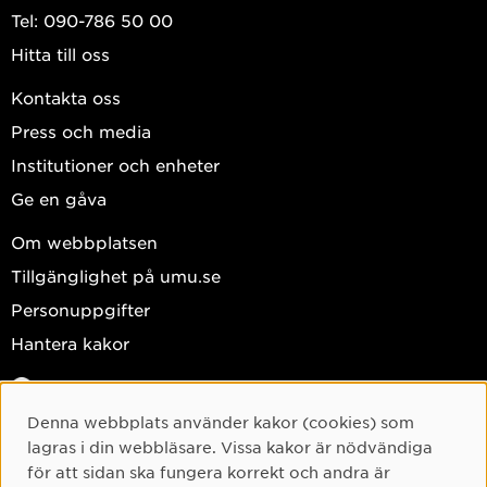
Tel: 090-786 50 00
Hitta till oss
Kontakta oss
Press och media
Institutioner och enheter
Ge en gåva
Om webbplatsen
Tillgänglighet på umu.se
Personuppgifter
Hantera kakor
Facebook
Instagram
Denna webbplats använder kakor (cookies) som
Cookie-samtycke
lagras i din webbläsare. Vissa kakor är nödvändiga
TikTok
för att sidan ska fungera korrekt och andra är