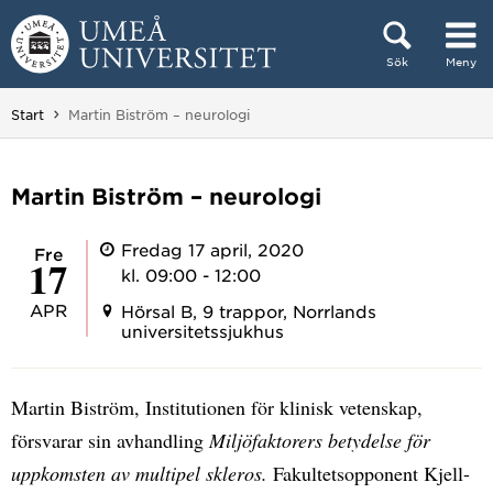
Hoppa direkt till innehållet
Sök
Meny
Huvudmenyn dold.
Du är här:
Start
Martin Biström – neurologi
Martin Biström – neurologi
Fredag 17 april, 2020
fre
17
kl. 09:00 - 12:00
APR
Hörsal B, 9 trappor, Norrlands
universitetssjukhus
Martin Biström, Institutionen för klinisk vetenskap,
försvarar sin avhandling
Miljöfaktorers betydelse för
uppkomsten av multipel skleros.
Fakultetsopponent Kjell-