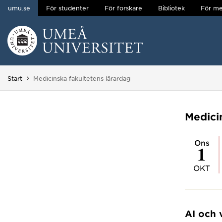
umu.se
För studenter
För forskare
Bibliotek
För me
Hoppa direkt till innehållet
Huvudmenyn dold.
Du är här:
Start
Medicinska fakultetens lärardag
Medici
ons
1
OKT
AI och 