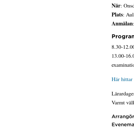
När
: Ons
Plats
: Au
Anmälan
Progra
8.30-12.00
13.00-16.0
examinati
Här hitta
Lärardagen
Varmt vä
Arrangör
Evenema