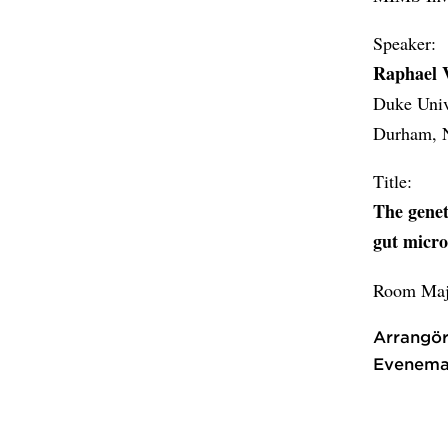
Speaker:
Raphael V
Duke Univ
Durham, 
Title:
The genet
gut micr
Room Majo
Arrangör
Evenema