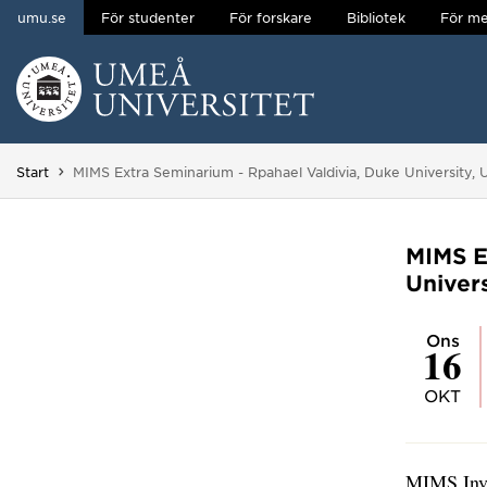
umu.se
För studenter
För forskare
Bibliotek
För me
Hoppa direkt till innehållet
Huvudmenyn dold.
Du är här:
Start
MIMS Extra Seminarium - Rpahael Valdivia, Duke University,
MIMS E
Univer
ons
16
OKT
MIMS Invi