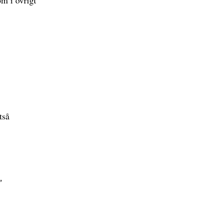
tså
r
,