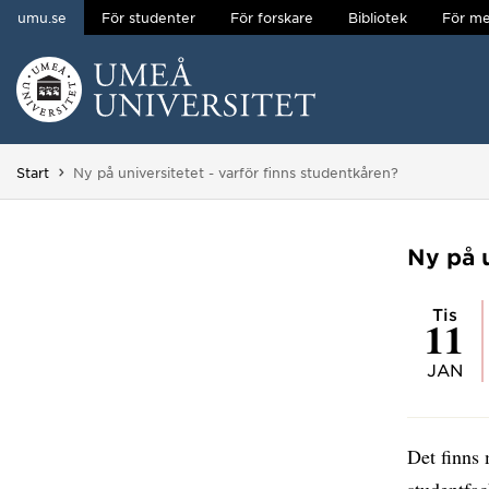
umu.se
För studenter
För forskare
Bibliotek
För me
Hoppa direkt till innehållet
Huvudmenyn dold.
Du är här:
Start
Ny på universitetet - varför finns studentkåren?
Ny på u
tis
11
JAN
Det finns 
studentfac