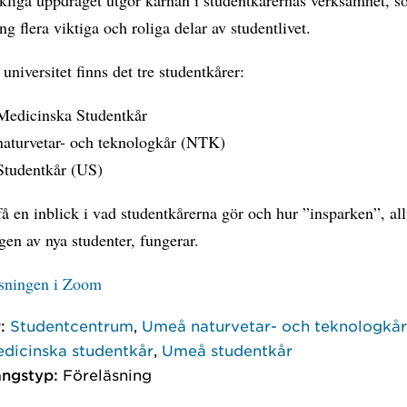
ing flera viktiga och roliga delar av studentlivet.
niversitet finns det tre studentkårer:
edicinska Studentkår
aturvetar- och teknologkår (NTK)
tudentkår (US)
 en inblick i vad studentkårerna gör och hur ”insparken”, all
en av nya studenter, fungerar.
läsningen i Zoom
:
Studentcentrum
,
Umeå naturvetar- och teknologkå
dicinska studentkår
,
Umeå studentkår
ngstyp:
Föreläsning