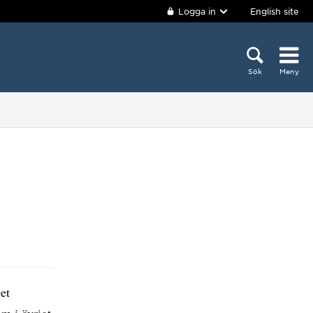
Logga in
English site
Sök
Meny
et
m i övrigt