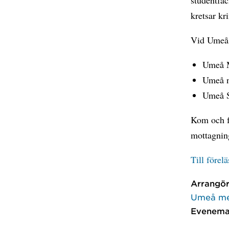
kretsar kr
Vid Umeå u
Umeå M
Umeå n
Umeå S
Kom och få
mottagning
Till före
Arrangör
Umeå me
Evenema