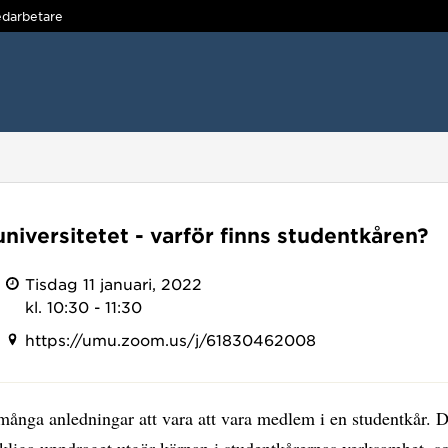
darbetare
niversitetet - varför finns studentkåren?
Tisdag 11 januari, 2022
kl. 10:30 - 11:30
https://umu.zoom.us/j/61830462008
många anledningar att vara att vara medlem i en studentkår. D
kliga uppdraget utgör kärnan i studentkårernas verksamhet, so