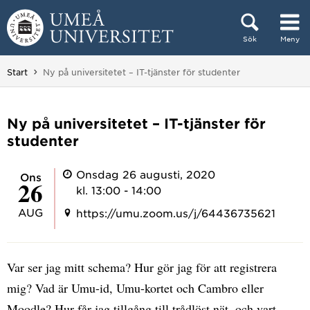
Hoppa direkt till innehållet
Sök
Meny
Huvudmenyn dold.
Du är här:
Start
Ny på universitetet – IT-tjänster för studenter
Ny på universitetet – IT-tjänster för
studenter
Onsdag 26 augusti, 2020
ons
26
kl. 13:00 - 14:00
AUG
https://umu.zoom.us/j/64436735621
Var ser jag mitt schema? Hur gör jag för att registrera
mig? Vad är Umu-id, Umu-kortet och Cambro eller
Moodle? Hur får jag tillgång till trådlöst nät, och vart