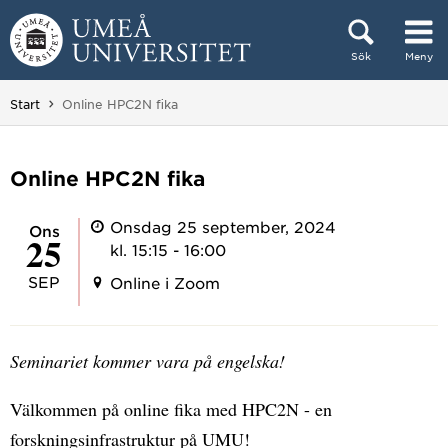
Hoppa direkt till innehållet
Sök
Meny
Huvudmenyn dold.
Du är här:
Start
Online HPC2N fika
Online HPC2N fika
Onsdag 25 september, 2024
ons
25
kl. 15:15 - 16:00
SEP
Online i Zoom
Seminariet kommer vara på engelska!
Välkommen på online fika med HPC2N - en
forskningsinfrastruktur på UMU!