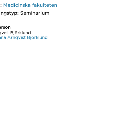
:
Medicinska fakulteten
ngstyp:
Seminarium
erson
vist Björklund
na Arnqvist Björklund