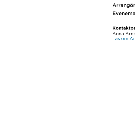
Arrangör
Evenema
Kontaktp
Anna Arnq
Läs om An