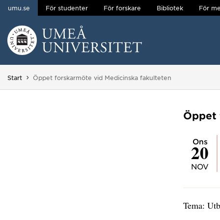
umu.se
För studenter
För forskare
Bibliotek
För me
Hoppa direkt till innehållet
Huvudmenyn dold.
Du är här:
Start
Öppet forskarmöte vid Medicinska fakulteten
Öppet 
ons
20
NOV
Tema: Utb