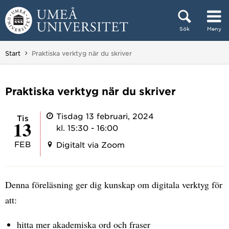
Hoppa direkt till innehållet
Sök
Meny
Huvudmenyn dold.
Du är här:
Start
Praktiska verktyg när du skriver
Praktiska verktyg när du skriver
Tisdag 13 februari, 2024
tis
13
kl. 15:30 - 16:00
FEB
Digitalt via Zoom
Denna föreläsning ger dig kunskap om digitala verktyg för
att:
hitta mer akademiska ord och fraser