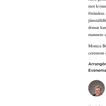
mot kvinno
förändras.
jämställdh
domar kan 
mannens a
Monica Bu
ceremoni 
Arrangör
Evenema