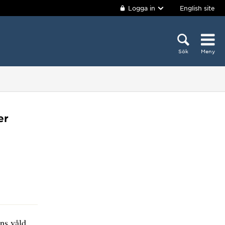
Logga in
English site
Sök
Meny
er
ns våld