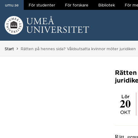
umu.se
För studenter
För forskare
Bibliotek
För me
Hoppa direkt till innehållet
Huvudmenyn dold.
Du är här:
Start
Rätten på hennes sida? Våldsutsatta kvinnor möter juridiken
Rätten
juridik
lör
20
OKT
Rätt, gen