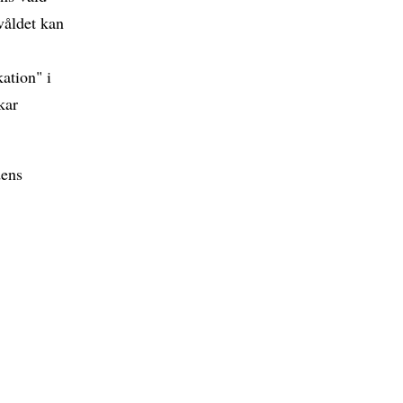
våldet kan
ation" i
kar
dens