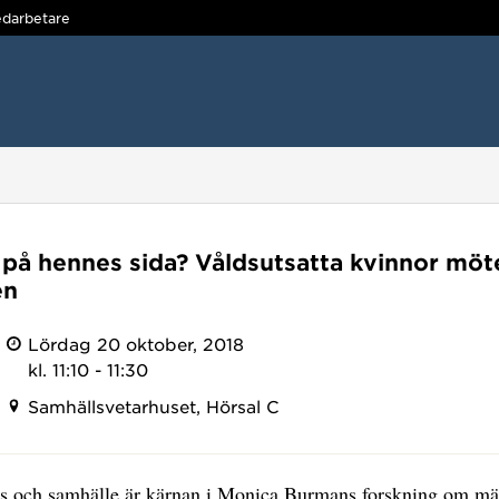
darbetare
 på hennes sida? Våldsutsatta kvinnor möt
en
Lördag 20 oktober, 2018
kl. 11:10 - 11:30
Samhällsvetarhuset, Hörsal C
us och samhälle är kärnan i Monica Burmans forskning om mä