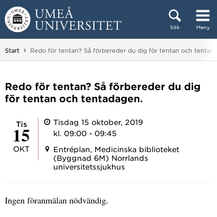
Hoppa direkt till innehållet
Sök
Meny
Huvudmenyn dold.
Du är här:
Start
Redo för tentan? Så förbereder du dig för tentan och tentad
Redo för tentan? Så förbereder du dig
för tentan och tentadagen.
Tisdag 15 oktober, 2019
tis
15
kl. 09:00 - 09:45
OKT
Entréplan, Medicinska biblioteket
(Byggnad 6M) Norrlands
universitetssjukhus
Ingen föranmälan nödvändig.