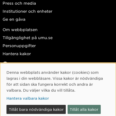
Press och media
Institutioner och enheter
Ge en gåva
Om webbplatsen
Tillgänglighet på umu.se
Personuppgifter
Hantera kakor
Facebook
Instagram
Denna webbplats använder kakor (cookies) som
Cookie-samtycke
lagras i din webbläsare. Vissa kakor är nödvändiga
TikTok
för att sidan ska fungera korrekt och andra är
Youtube
valbara. Du väljer vilka du vill tillåta.
LinkedIn
Hantera valbara kakor
Tillåt bara nödvändiga kakor
Tillåt alla kakor