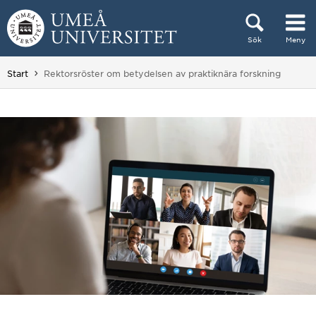
Hoppa direkt till innehållet
Sök
Meny
Huvudmenyn dold.
Du är här:
Start
Rektorsröster om betydelsen av praktiknära forskning