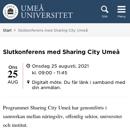
Hoppa direkt till innehållet
Sök
Meny
Huvudmenyn dold.
Du är här:
Start
Slutkonferens med Sharing City Umeå
Slutkonferens med Sharing City Umeå
Onsdag 25 augusti, 2021
ons
25
kl. 09:00 - 11:45
AUG
Digitalt möte. Du får länk i samband med
din anmälan.
Programmet Sharing City Umeå har genomförts i
samverkan mellan näringsliv, offentlig sektor, universitet
och institut.