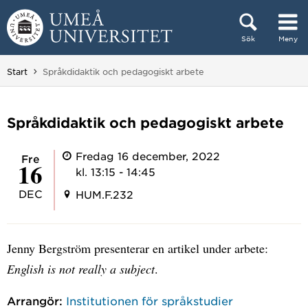
Hoppa direkt till innehållet
Sök
Meny
Huvudmenyn dold.
Du är här:
Start
Språkdidaktik och pedagogiskt arbete
Språkdidaktik och pedagogiskt arbete
Fredag 16 december, 2022
fre
16
kl. 13:15 - 14:45
DEC
HUM.F.232
Jenny Bergström presenterar en artikel under arbete:
English is not really a subject
.
Arrangör:
Institutionen för språkstudier