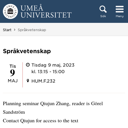
Hoppa direkt till innehållet
Sök
Meny
Huvudmenyn dold.
Du är här:
Start
Språkvetenskap
Språkvetenskap
Tisdag 9 maj, 2023
tis
9
kl. 13:15 - 15:00
MAJ
HUM.F.232
Planning seminar Qiujun Zhang, reader is Görel
Sandström
Contact Qiujun for access to the text