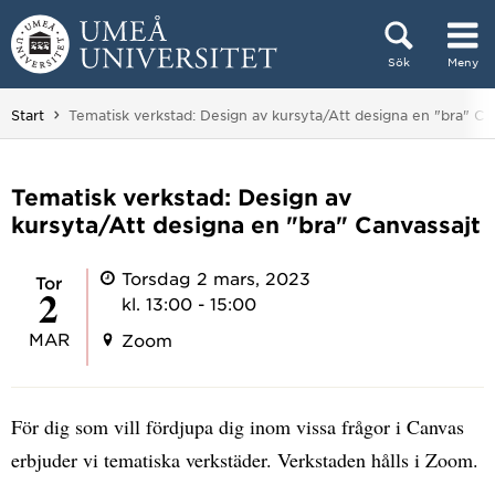
Hoppa direkt till innehållet
Sök
Meny
Huvudmenyn dold.
Du är här:
Start
Tematisk verkstad: Design av kursyta/Att designa en "bra" Ca
Tematisk verkstad: Design av
kursyta/Att designa en "bra" Canvassajt
Torsdag 2 mars, 2023
tor
2
kl. 13:00 - 15:00
MAR
Zoom
För dig som vill fördjupa dig inom vissa frågor i Canvas
erbjuder vi tematiska verkstäder. Verkstaden hålls i Zoom.