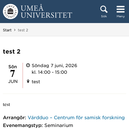
Hoppa direkt till innehållet
Sök
Meny
Huvudmenyn dold.
Du är här:
Start
test 2
test 2
Söndag 7 juni, 2026
sön
7
kl. 14:00 - 15:00
JUN
test
test
Arrangör:
Várdduo – Centrum för samisk forskning
Evenemangstyp:
Seminarium