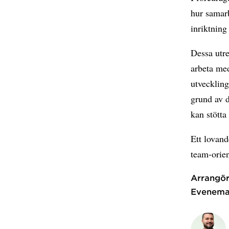
hur samar
inriktning
Dessa utre
arbeta med
utveckling
grund av d
kan stötta
Ett lovand
team-orien
Arrangör
Evenema