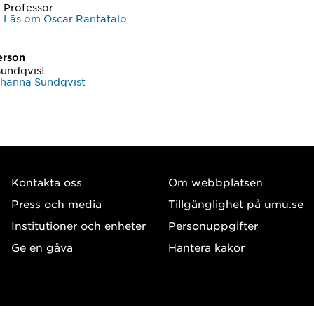
Professor
Läs om Oscar Rantatalo
erson
undqvist
hanna Sundqvist
Kontakta oss
Om webbplatsen
Press och media
Tillgänglighet på umu.se
Institutioner och enheter
Personuppgifter
Ge en gåva
Hantera kakor