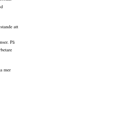
ed
estande att
nser. På
rbetare
ta mer