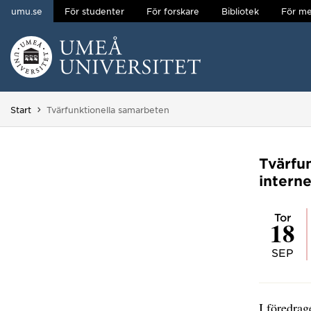
umu.se
För studenter
För forskare
Bibliotek
För me
Hoppa direkt till innehållet
Huvudmenyn dold.
Du är här:
Start
Tvärfunktionella samarbeten
Tvärfu
intern
tor
18
SEP
I föredrag