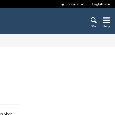
Logga in
English site
Sök
Meny
ersöker