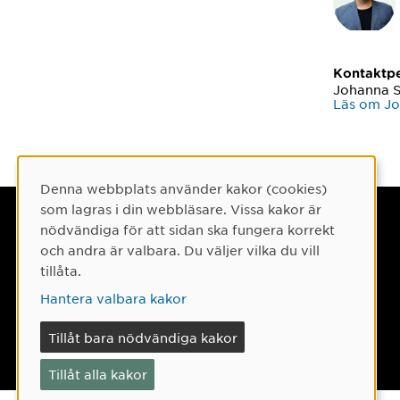
Kontaktp
Johanna S
Läs om Jo
Denna webbplats använder kakor (cookies)
Cookie-samtycke
som lagras i din webbläsare. Vissa kakor är
Umeå universitet
nödvändiga för att sidan ska fungera korrekt
och andra är valbara. Du väljer vilka du vill
901 87 Umeå
tillåta.
Tel: 090-786 50 00
Hantera valbara kakor
Hitta till oss
Tillåt bara nödvändiga kakor
Tillåt alla kakor