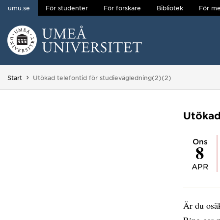
umu.se
För studenter
För forskare
Bibliotek
För me
Hoppa direkt till innehållet
Huvudmenyn dold.
Du är här:
Start
Utökad telefontid för studievägledning(2)(2)
Utökad
ons
8
APR
Är du osäk
Ring oss 