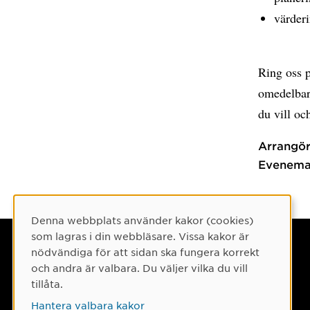
värderi
Ring oss p
omedelbara
du vill oc
Arrangör
Evenema
Denna webbplats använder kakor (cookies)
Cookie-samtycke
som lagras i din webbläsare. Vissa kakor är
Umeå universitet
nödvändiga för att sidan ska fungera korrekt
och andra är valbara. Du väljer vilka du vill
901 87 Umeå
tillåta.
Tel: 090-786 50 00
Hantera valbara kakor