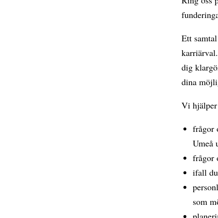
funderinga
Ett samtal
karriärval
dig klargö
dina möjli
Vi hjälpe
frågor 
Umeå u
frågor
ifall d
personl
som mö
planeri