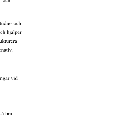
tudie- och
och hjälper
rukturera
rnativ.
ingar vid
så bra