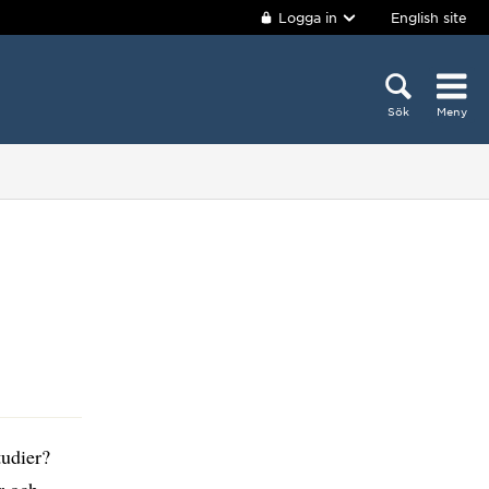
Logga in
English site
Sök
Meny
tudier?
r och