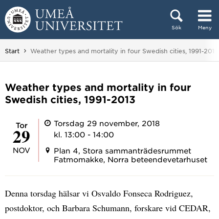
Hoppa direkt till innehållet
Sök
Meny
Huvudmenyn dold.
Du är här:
Start
Weather types and mortality in four Swedish cities, 1991-2013
Weather types and mortality in four
Swedish cities, 1991-2013
Torsdag 29 november, 2018
tor
29
kl. 13:00 - 14:00
NOV
Plan 4, Stora sammanträdesrummet
Fatmomakke, Norra beteendevetarhuset
Denna torsdag hälsar vi Osvaldo Fonseca Rodriguez,
postdoktor, och Barbara Schumann, forskare vid CEDAR,