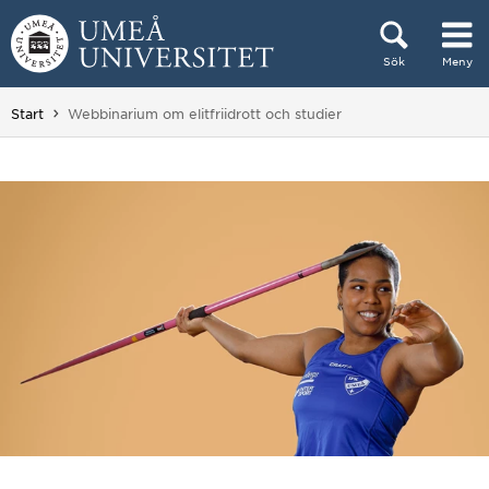
Hoppa direkt till innehållet
Sök
Meny
Huvudmenyn dold.
Du är här:
Start
Webbinarium om elitfriidrott och studier