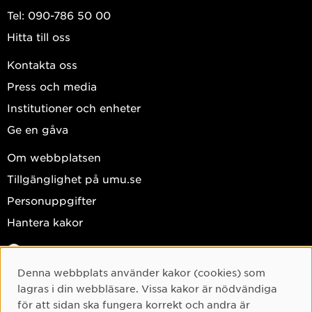
Tel: 090-786 50 00
Hitta till oss
Kontakta oss
Press och media
Institutioner och enheter
Ge en gåva
Om webbplatsen
Tillgänglighet på umu.se
Personuppgifter
Hantera kakor
Facebook
Instagram
Denna webbplats använder kakor (cookies) som
Cookie-samtycke
lagras i din webbläsare. Vissa kakor är nödvändiga
TikTok
för att sidan ska fungera korrekt och andra är