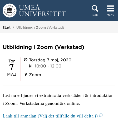
Hoppa direkt till innehållet
Sök
Meny
Huvudmenyn dold.
Du är här:
Start
Utbildning i Zoom (Verkstad)
Utbildning i Zoom (Verkstad)
Torsdag 7 maj, 2020
tor
7
kl. 10:00 - 12:00
MAJ
Zoom
Just nu erbjuder vi extrainsatta verkstäder för introduktion
i Zoom. Verkstäderna genomförs online.
Länk till anmälan (Välj det tillfälle du vill delta i)