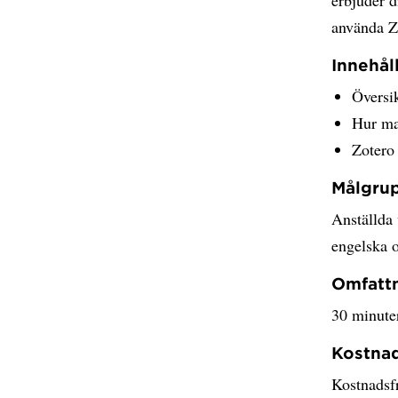
använda Zo
Innehål
Översik
Hur ma
Zotero
Målgru
Anställda
engelska 
Omfatt
30 minute
Kostna
Kostnadsfr