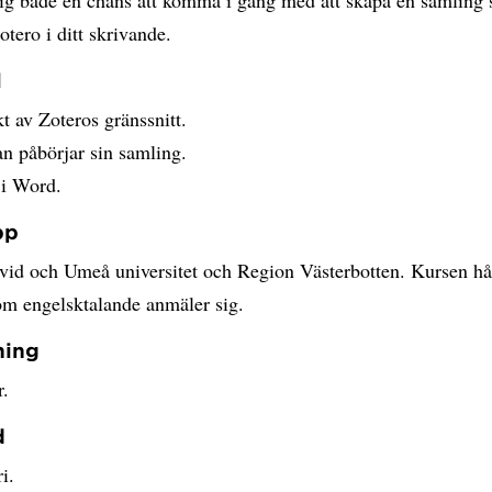
tero i ditt skrivande.
l
t av Zoteros gränssnitt.
n påbörjar sin samling.
 i Word.
pp
 vid och Umeå universitet och Region Västerbotten. Kursen hå
om engelsktalande anmäler sig.
ning
r.
d
i.