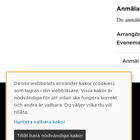
Anmäla
Du anmäle
Arrangör
Evenema
Anmäl 
Denna webbplats använder kakor (cookies)
Cookie-samtycke
som lagras i din webbläsare. Vissa kakor är
Umeå universitet
nödvändiga för att sidan ska fungera korrekt
och andra är valbara. Du väljer vilka du vill
901 87 Umeå
tillåta.
Tel: 090-786 50 00
Hantera valbara kakor
Hitta till oss
Tillåt bara nödvändiga kakor