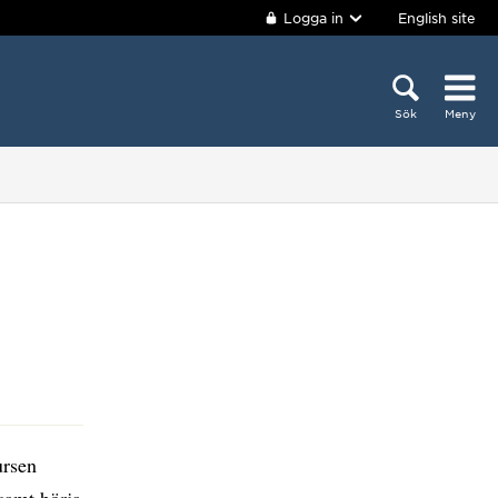
Logga in
English site
Sök
Meny
ursen
samt börja