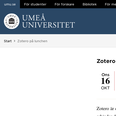
umu.se
För studenter
För forskare
Bibliotek
För me
Hoppa direkt till innehållet
Huvudmenyn dold.
Du är här:
Start
Zotero på lunchen
Zotero
ons
16
OKT
Zotero är 
erbjuder 