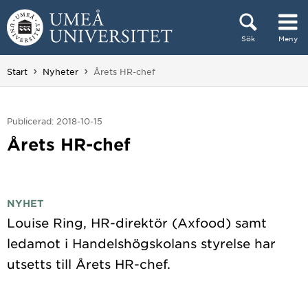
Hoppa direkt till innehållet
Sök
Meny
Huvudmenyn dold.
Du är här:
Start
Nyheter
Årets HR-chef
Publicerad: 2018-10-15
Årets HR-chef
NYHET
Louise Ring, HR-direktör (Axfood) samt
ledamot i Handelshögskolans styrelse har