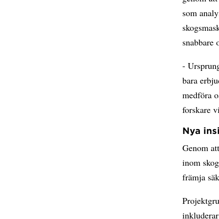
som analys
skogsmaski
snabbare 
- Ursprung
bara erbju
medföra oa
forskare v
Nya ins
Genom att
inom skogs
främja säk
Projektgru
inkludera