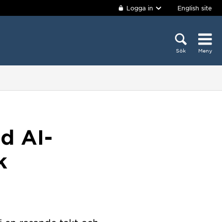
Logga in
English site
Sök
Meny
d AI-
k