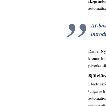
skogsindu
automatis
AI-bas
introd
Daniel Nyl
kronor fr
påverka s
Självlä
I både sko
tunga och
automation
genom att 