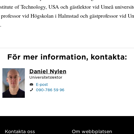
stitute of Technology, USA och gästlektor vid Umeå universit
 professor vid Högskolan i Halmstad och gästprofessor vid U
.
För mer information, kontakta:
Daniel Nylen
Universitetslektor
E-post
090-786 59 96
Kontakta oss
Om webbplatsen