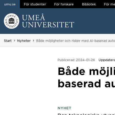
umu.se
För studenter
För forskare
Bibliotek
För me
Hoppa direkt till innehållet
Huvudmenyn dold.
Du är här:
Start
Nyheter
Både möjligheter och risker med AI-baserad aut
Publicerad: 2024-01-26
Uppdatera
Både möjli
baserad a
NYHET