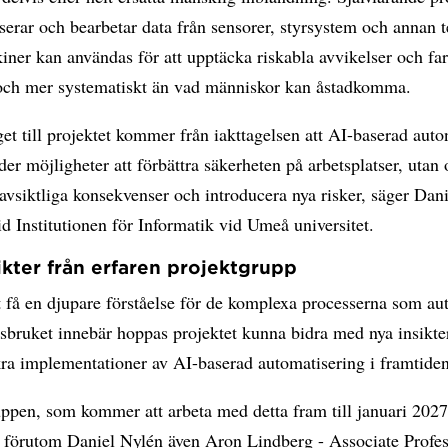
erar och bearbetar data från sensorer, styrsystem och annan t
ner kan användas för att upptäcka riskabla avvikelser och fa
och mer systematiskt än vad människor kan åstadkomma.
et till projektet kommer från iakttagelsen att AI-baserad auto
der möjligheter att förbättra säkerheten på arbetsplatser, utan
vsiktliga konsekvenser och introducera nya risker, säger Dan
id Institutionen för Informatik vid Umeå universitet.
ikter från erfaren projektgrupp
 få en djupare förståelse för de komplexa processerna som au
bruket innebär hoppas projektet kunna bidra med nya insikter
ra implementationer av AI-baserad automatisering i framtiden
ppen, som kommer att arbeta med detta fram till januari 2027
r förutom Daniel Nylén även Aron Lindberg - Associate Profes