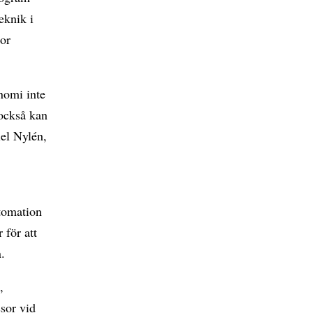
eknik i
ror
nomi inte
 också kan
iel Nylén,
tomation
 för att
.
,
sor vid