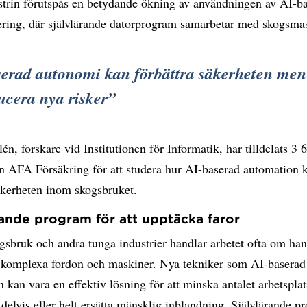
strin förutspås en betydande ökning av användningen av AI-b
ering, där självlärande datorprogram samarbetar med skogsmas
erad autonomi kan förbättra säkerheten men
ucera nya risker
én, forskare vid Institutionen för Informatik, har tilldelats 3
ån AFA Försäkring för att studera hur AI-baserad automation 
äkerheten inom skogsbruket.
rande program för att upptäcka faror
gsbruk och andra tunga industrier handlar arbetet ofta om han
 komplexa fordon och maskiner. Nya tekniker som AI-baserad
 kan vara en effektiv lösning för att minska antalet arbetspla
delvis eller helt ersätta mänsklig inblandning. Självlärande p