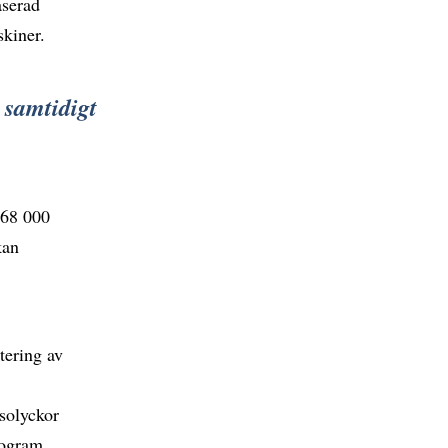
aserad
kiner.
 samtidigt
 668 000
kan
tering av
tsolyckor
rogram