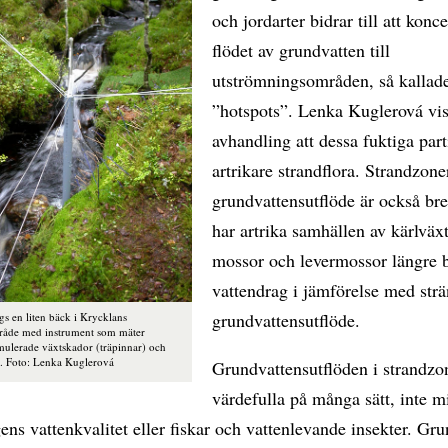
och jordarter bidrar till att konc
flödet av grundvatten till
utströmningsområden, så kallad
”hotspots”. Lenka Kuglerová visa
avhandling att dessa fuktiga part
artrikare strandflora. Strandzon
grundvattensutflöde är också br
har artrika samhällen av kärlväxt
mossor och levermossor längre b
vattendrag i jämförelse med strä
grundvattensutflöde.
gs en liten bäck i Krycklans
råde med instrument som mäter
imulerade växtskador (träpinnar) och
. Foto: Lenka Kuglerová
Grundvattensutflöden i strandzo
värdefulla på många sätt, inte mi
ens vattenkvalitet eller fiskar och vattenlevande insekter. Gru