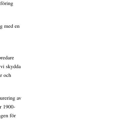
föring
ag med en
bredare
 vi skydda
ar och
urering av
r 1900-
agen för