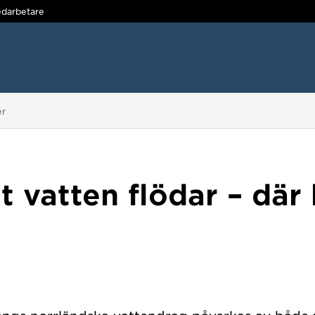
darbetare
er
 vatten flödar – där h