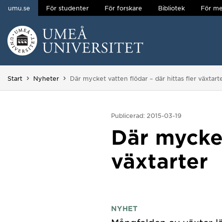
umu.se
För studenter
För forskare
Bibliotek
För me
Hoppa direkt till innehållet
Huvudmenyn dold.
Du är här:
Start
Nyheter
Där mycket vatten flödar – där hittas fler växtart
Publicerad: 2015-03-19
Där mycket
växtarter
NYHET