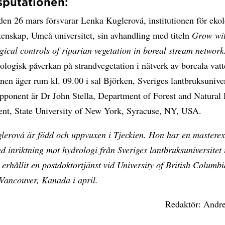
putationen:
en 26 mars försvarar Lenka Kuglerová, institutionen för ekol
tenskap, Umeå universitet, sin avhandling med titeln
Grow wit
ical controls of riparian vegetation in boreal stream network
rologisk påverkan på strandvegetation i nätverk av boreala vat
nen äger rum kl. 09.00 i sal Björken, Sveriges lantbruksuniver
opponent är Dr John Stella, Department of Forest and Natural
nt, State University of New York, Syracuse, NY, USA.
lerová är född och uppvuxen i Tjeckien. Hon har en mastere
d inriktning mot hydrologi från Sveriges lantbruksuniversitet
erhållit en postdoktortjänst vid University of British Columb
ll Vancouver, Kanada i april.
Redaktör: Andre