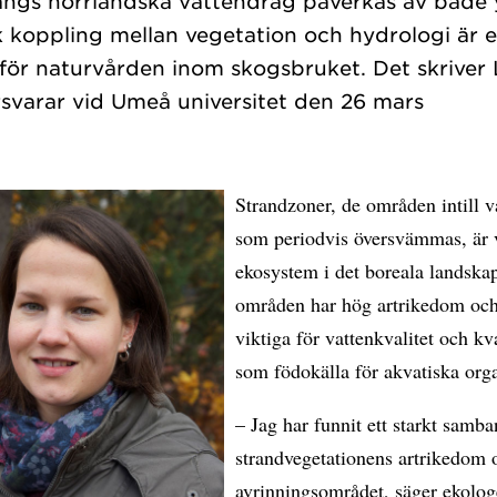
ängs norrländska vattendrag påverkas av både 
rk koppling mellan vegetation och hydrologi är
 för naturvården inom skogsbruket. Det skriver 
Strandzoner, de områden intill v
som periodvis översvämmas, är 
ekosystem i det boreala landska
områden har hög artrikedom och
viktiga för vattenkvalitet och kv
som födokälla för akvatiska org
– Jag har funnit ett starkt samb
strandvegetationens artrikedom o
avrinningsområdet, säger ekolo