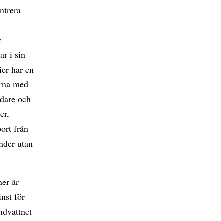
entrera
e
r i sin
ier har en
erna med
edare och
er,
ort från
nder utan
ner är
nst för
ndvattnet