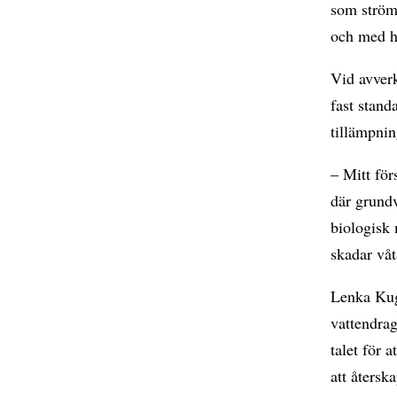
som ström
och med h
Vid avver
fast stan
tillämpni
– Mitt för
där grund
biologisk 
skadar våt
Lenka Kugl
vattendra
talet för 
att återsk