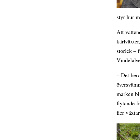
styr hur m
Att vatten
kärlväxter
storlek – 
Vindelälv
– Det bero
översvämni
marken bli
flytande f
fler växta