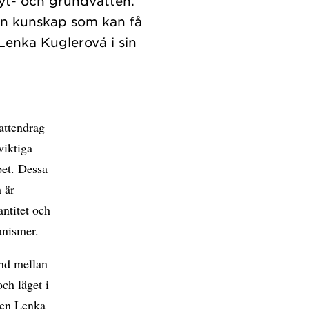
yt- och grundvatten.
 en kunskap som kan få
Lenka Kuglerová i sin
attendrag
viktiga
pet. Dessa
 är
antitet och
anismer.
and mellan
ch läget i
gen Lenka