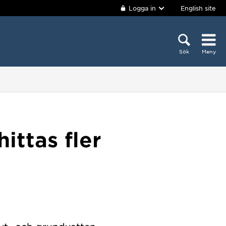
Logga in
English site
Sök
Meny
ittas fler