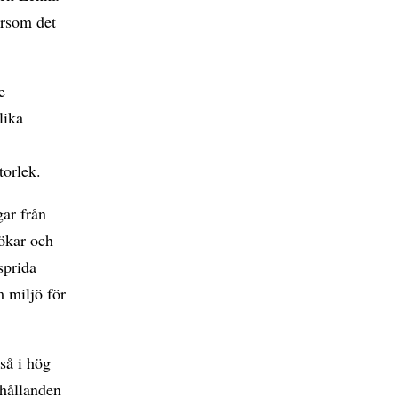
ersom det
e
lika
torlek.
gar från
 ökar och
sprida
m miljö för
så i hög
rhållanden