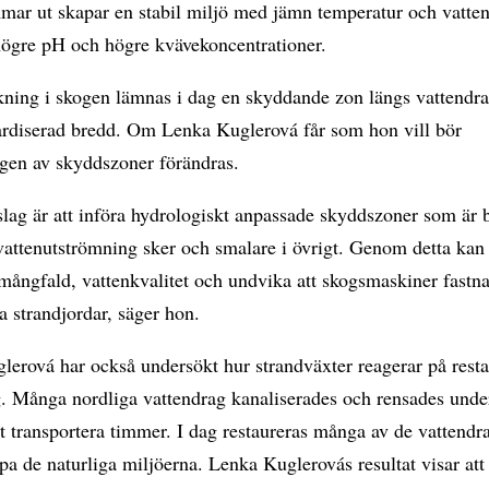
mar ut skapar en stabil miljö med jämn temperatur och vatten
ögre pH och högre kvävekoncentrationer.
kning i skogen lämnas i dag en skyddande zon längs vattendr
dardiserad bredd. Om Lenka Kuglerová får som hon vill bör
ngen av skyddszoner förändras.
slag är att införa hydrologiskt anpassade skyddszoner som är 
vattenutströmning sker och smalare i övrigt. Genom detta kan
mångfald, vattenkvalitet och undvika att skogsmaskiner fastn
a strandjordar, säger hon.
erová har också undersökt hur strandväxter reagerar på resta
g. Många nordliga vattendrag kanaliserades och rensades unde
att transportera timmer. I dag restaureras många av de vattendr
apa de naturliga miljöerna. Lenka Kuglerovás resultat visar att