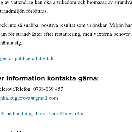
ng av vattendrag kan öka artrikedom och biomassa av strandvä
trandmiljön förbättras.
ock inte så snabba, positiva resultat som vi önskar. Miljön har
m för strandväxter efter restaurering, men växterna behöver 
erhämta sig.
en är publicerad digitalt
r information kontakta gärna:
lerováTelefon: 0738-039 457
nka.kuglerova@gmail.com
för nedladdning. Foto: Lars Klingström