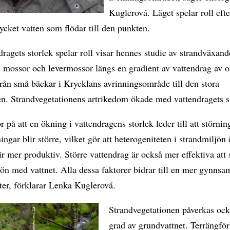
Kuglerová. Läget spelar roll eft
ycket vatten som flödar till den punkten.
dragets storlek spelar roll visar hennes studie av strandväxand
, mossor och levermossor längs en gradient av vattendrag av o
från små bäckar i Krycklans avrinningsområde till den stora
en. Strandvegetationens artrikedom ökade med vattendragets s
r på att en ökning i vattendragens storlek leder till att störnin
ngar blir större, vilket gör att heterogeniteten i strandmiljön
r mer produktiv. Större vattendrag är också mer effektiva att 
rön med vattnet. Alla dessa faktorer bidrar till en mer gynnsa
rter, förklarar Lenka Kuglerová.
Strandvegetationen påverkas ock
grad av grundvattnet. Terrängfö