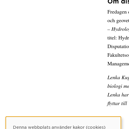
Om dis
Fredagen d
och geove
– Hydrolog
titel: Hyd
Disputatio
Fakultets
Manageme
Lenka Kug
biologi me
Lenka har 
flyttar ti
Denna webbplats använder kakor (cookies)