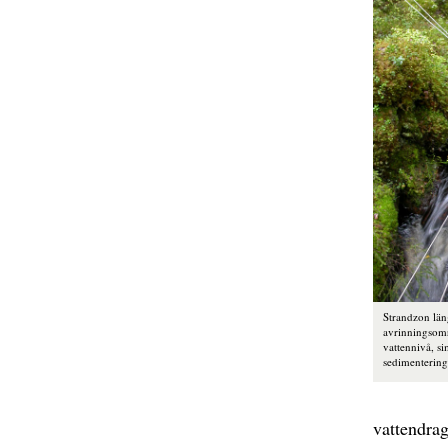
Strandzon län
avrinningsom
vattennivå, s
sedimentering
vattendrag