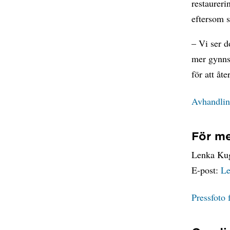
restaureri
eftersom s
– Vi ser d
mer gynnsa
för att åt
Avhandling
För me
Lenka Kug
E-post:
Le
Pressfoto 