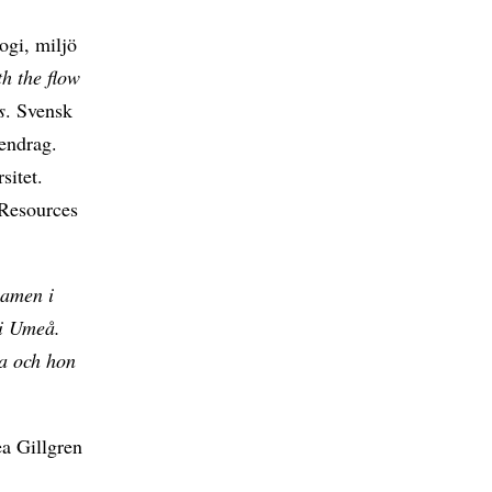
ogi, miljö
h the flow
s
. Svensk
tendrag.
sitet.
 Resources
xamen i
 i Umeå.
ia och hon
a Gillgren