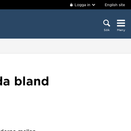
Logga in
English site
Sök
Meny
da bland