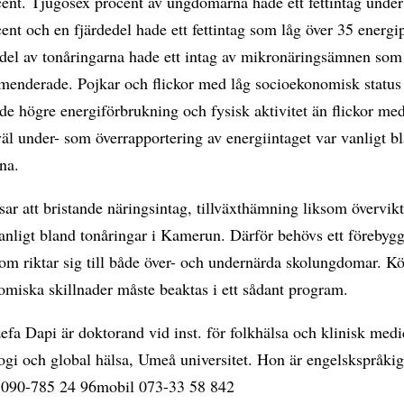
ent. Tjugosex procent av ungdomarna hade ett fettintag under
ent och en fjärdedel hade ett fettintag som låg över 35 energi
ndel av tonåringarna hade ett intag av mikronäringsämnen som
menderade. Pojkar och flickor med låg socioekonomisk status
de högre energiförbrukning och fysisk aktivitet än flickor me
väl under- som överrapportering av energiintaget var vanligt b
na.
sar att bristande näringsintag, tillväxthämning liksom övervik
anligt bland tonåringar i Kamerun. Därför behövs ett förebyg
om riktar sig till både över- och undernärda skolungdomar. K
miska skillnader måste beaktas i ett sådant program.
fa Dapi är doktorand vid inst. för folkhälsa och klinisk medi
ogi och global hälsa, Umeå universitet. Hon är engelskspråki
n 090-785 24 96mobil 073-33 58 842