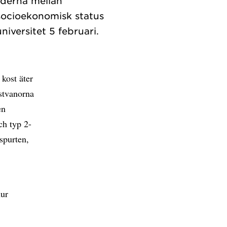
naderna mellan
 socioekonomisk status
 kost äter
ostvanorna
en
ch typ 2-
tspurten,
hur