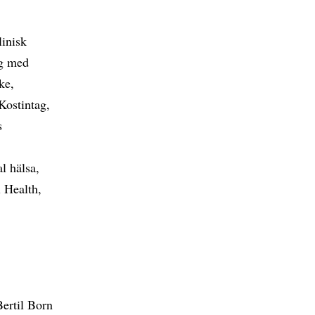
linisk
ng med
ke,
Kostintag,
s
l hälsa,
l Health,
ertil Born