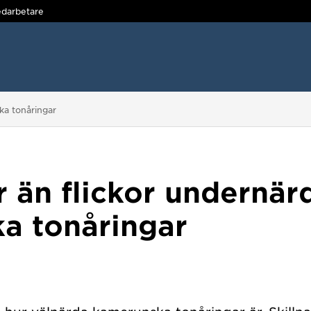
darbetare
ka tonåringar
r än flickor undernär
a tonåringar