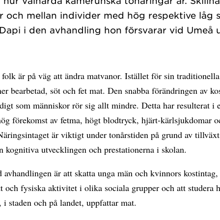
r i hur välnärda kamerunska tonåringar är. Skill
or och mellan individer med hög respektive låg
olk är på väg att ändra matvanor. Istället för sin traditionella
mer bearbetad, söt och fet mat. Den snabba förändringen av k
digt som människor rör sig allt mindre. Detta har resulterat i 
ög förekomst av fetma, högt blodtryck, hjärt-kärlsjukdomar o
Näringsintaget är viktigt under tonårstiden på grund av tillväx
n kognitiva utvecklingen och prestationerna i skolan.
 avhandlingen är att skatta unga män och kvinnors kostintag,
 och fysiska aktivitet i olika sociala grupper och att studera 
, i staden och på landet, uppfattar mat.