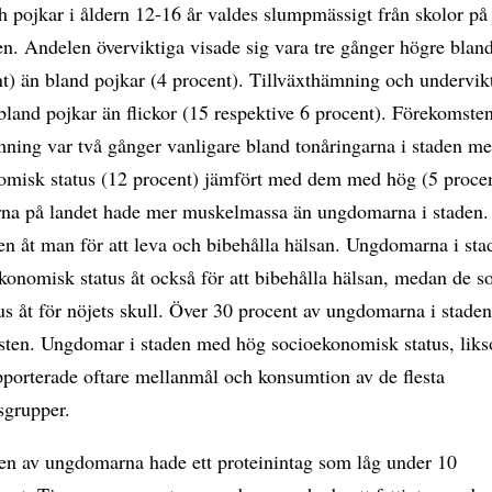
h pojkar i åldern 12-16 år valdes slumpmässigt från skolor på
en. Andelen överviktiga visade sig vara tre gånger högre bland
t) än bland pojkar (4 procent). Tillväxthämning och undervik
bland pojkar än flickor (15 respektive 6 procent). Förekomste
mning var två gånger vanligare bland tonåringarna i staden me
omisk status (12 procent) jämfört med dem med hög (5 procen
a på landet hade mer muskelmassa än ungdomarna i staden.
en åt man för att leva och bibehålla hälsan. Ungdomarna i st
konomisk status åt också för att bibehålla hälsan, medan de 
us åt för nöjets skull. Över 30 procent av ungdomarna i stad
osten. Ungdomar i staden med hög socioekonomisk status, lik
apporterade oftare mellanmål och konsumtion av de flesta
grupper.
ten av ungdomarna hade ett proteinintag som låg under 10