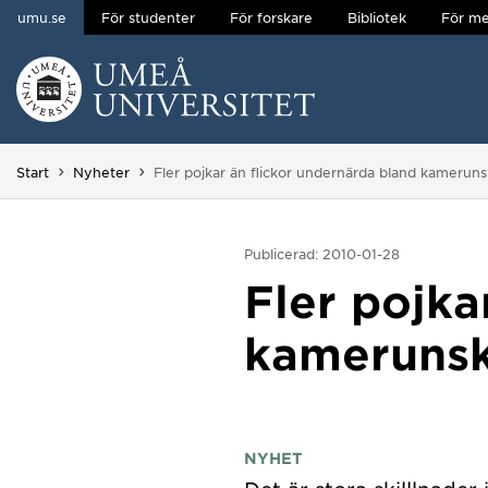
umu.se
För studenter
För forskare
Bibliotek
För me
Hoppa direkt till innehållet
Huvudmenyn dold.
Du är här:
Start
Nyheter
Fler pojkar än flickor undernärda bland kameruns
Publicerad: 2010-01-28
Fler pojka
kamerunsk
NYHET