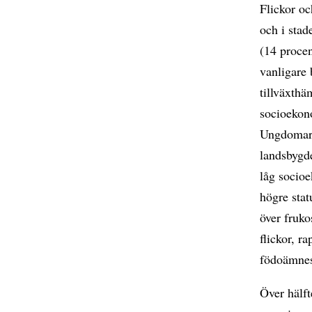
Flickor oc
och i stad
(14 procen
vanligare 
tillväxthä
socioekon
Ungdomarn
landsbygd
låg socioe
högre stat
över fruk
flickor, r
födoämnes
Över hälf