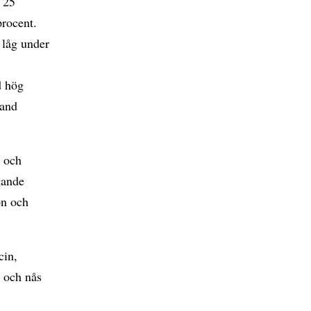
 25
procent.
 låg under
d hög
land
t och
gande
ön och
cin,
g och nås