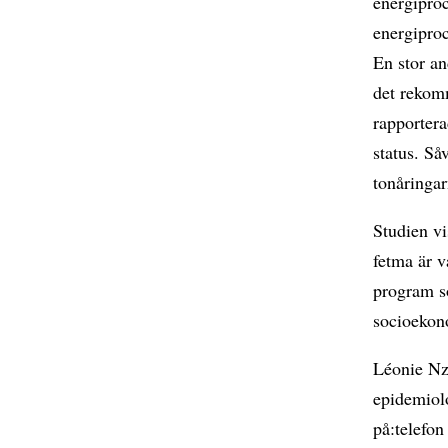
energiproc
energiproc
En stor a
det rekom
rapportera
status. Så
tonåringar
Studien vi
fetma är v
program s
socioekono
Léonie Nze
epidemiol
på:telefo