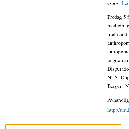
e-post
Leo
Fredag 5 f
medicin, 
titeln and
anthropome
antropomet
ungdomar 
Disputatio
NUS. Oppon
Bergen, N
Avhandlige
http://ur