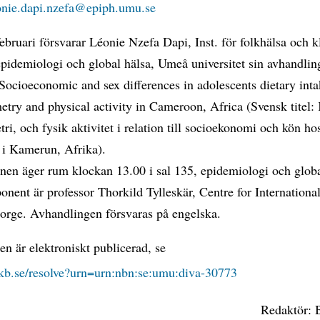
nie.dapi.nzefa@epiph.umu.se
ebruari försvarar Léonie Nzefa Dapi, Inst. för folkhälsa och k
epidemiologi och global hälsa, Umeå universitet sin avhandli
 Socioeconomic and sex differences in adolescents dietary inta
try and physical activity in Cameroon, Africa (Svensk titel: 
ri, och fysik aktivitet i relation till socioekonomi och kön ho
i Kamerun, Afrika).
nen äger rum klockan 13.00 i sal 135, epidemiologi och globa
ent är professor Thorkild Tylleskär, Centre for Internationa
orge. Avhandlingen försvaras på engelska.
n är elektroniskt publicerad, se
n.kb.se/resolve?urn=urn:nbn:se:umu:diva-30773
Redaktör: B