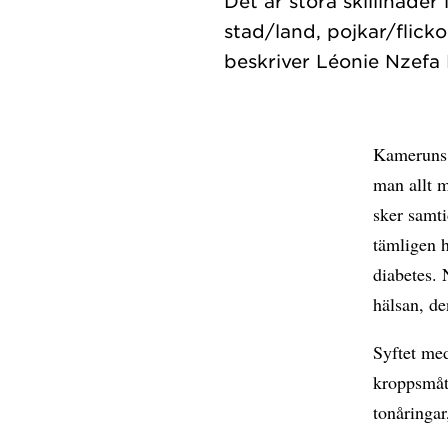
Det är stora skilllnade
stad/land, pojkar/flick
Kameruns f
man allt 
sker samti
tämligen h
diabetes. 
hälsan, de
Syftet med
kroppsmått
tonåringar