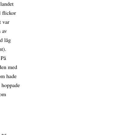
 landet
 flickor
t var
n av
d låg
t).
 På
aden med
som hade
en hoppade
som