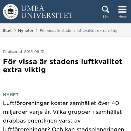
Hoppa direkt till innehållet
Sök
Meny
Huvudmenyn dold.
Du är här:
Start
Nyheter
För vissa är stadens luftkvalitet extra viktig
Publicerad: 2016-08-31
För vissa är stadens luftkvalitet
extra viktig
NYHET
Luftföroreningar kostar samhället över 40
miljarder varje år. Vilka grupper i samhället
drabbas egentligen värst av
luftföroreningar? Och kan stadsplaneringen