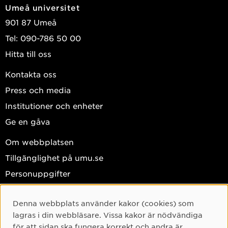
Umeå universitet
901 87 Umeå
Tel: 090-786 50 00
Hitta till oss
Kontakta oss
Press och media
Institutioner och enheter
Ge en gåva
Om webbplatsen
Tillgänglighet på umu.se
Personuppgifter
Hantera kakor
Denna webbplats använder kakor (cookies) som
Facebook
Cookie-samtycke
lagras i din webbläsare. Vissa kakor är nödvändiga
Instagram
för att sidan ska fungera korrekt och andra är