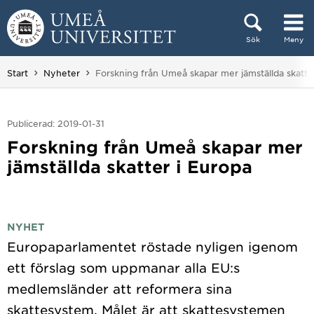
Hoppa direkt till innehållet
Sök
Meny
Huvudmenyn dold.
Du är här:
Start
Nyheter
Forskning från Umeå skapar mer jämställda skatte
Publicerad: 2019-01-31
Forskning från Umeå skapar mer
jämställda skatter i Europa
NYHET
Europaparlamentet röstade nyligen igenom
ett förslag som uppmanar alla EU:s
medlemsländer att reformera sina
skattesystem. Målet är att skattesystemen