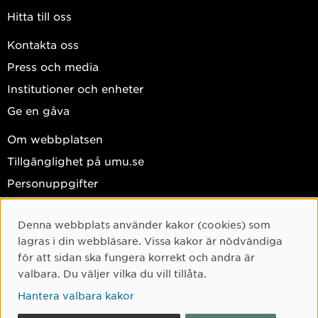
Hitta till oss
Kontakta oss
Press och media
Institutioner och enheter
Ge en gåva
Om webbplatsen
Tillgänglighet på umu.se
Personuppgifter
Hantera kakor
Denna webbplats använder kakor (cookies) som
Facebook
Cookie-samtycke
lagras i din webbläsare. Vissa kakor är nödvändiga
Instagram
för att sidan ska fungera korrekt och andra är
valbara. Du väljer vilka du vill tillåta.
TikTok
Hantera valbara kakor
Youtube