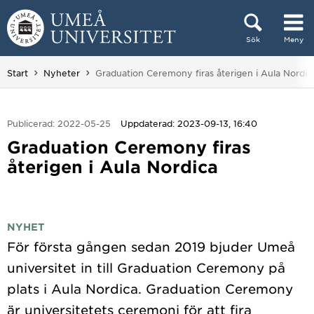
Hoppa direkt till innehållet
Sök
Meny
Huvudmenyn dold.
Du är här:
Start
Nyheter
Graduation Ceremony firas återigen i Aula Nordic
Publicerad: 2022-05-25
Uppdaterad: 2023-09-13, 16:40
Graduation Ceremony firas
återigen i Aula Nordica
NYHET
För första gången sedan 2019 bjuder Umeå
universitet in till Graduation Ceremony på
plats i Aula Nordica. Graduation Ceremony
är universitetets ceremoni för att fira