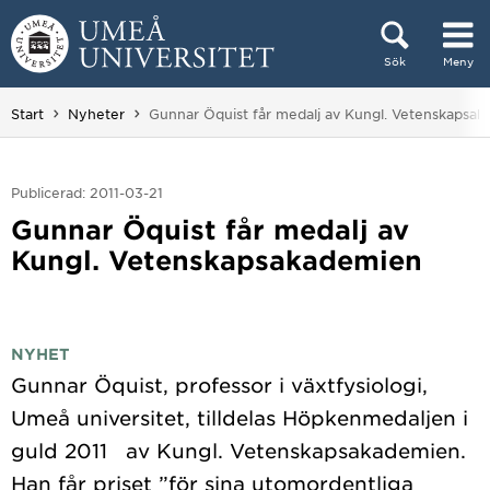
Hoppa direkt till innehållet
Sök
Meny
Huvudmenyn dold.
Du är här:
Start
Nyheter
Gunnar Öquist får medalj av Kungl. Vetenskapsa
Publicerad: 2011-03-21
Gunnar Öquist får medalj av
Kungl. Vetenskapsakademien
NYHET
Gunnar Öquist, professor i växtfysiologi,
Umeå universitet, tilldelas Höpkenmedaljen i
guld 2011 av Kungl. Vetenskapsakademien.
Han får priset ”för sina utomordentliga